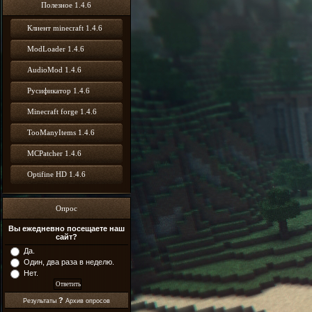
Полезное 1.4.6
Клиент minecraft 1.4.6
ModLoader 1.4.6
AudioMod 1.4.6
Русификатор 1.4.6
Minecraft forge 1.4.6
TooManyItems 1.4.6
MCPatcher 1.4.6
Optifine HD 1.4.6
Опрос
Вы ежедневно посещаете наш
сайт?
Да.
Один, два раза в неделю.
Нет.
?
Результаты
Архив опросов