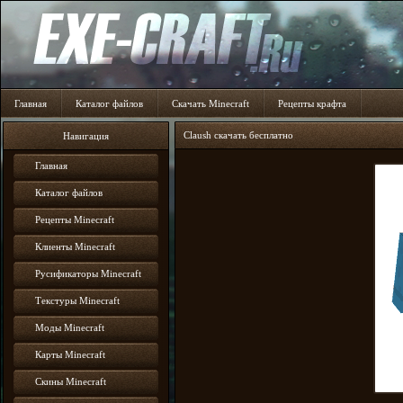
Главная
Каталог файлов
Скачать Minecraft
Рецепты крафта
Claush скачать бесплатно
Навигация
Главная
Каталог файлов
Рецепты Minecraft
Клиенты Minecraft
Русификаторы Minecraft
Текстуры Minecraft
Моды Minecraft
Карты Minecraft
Скины Minecraft