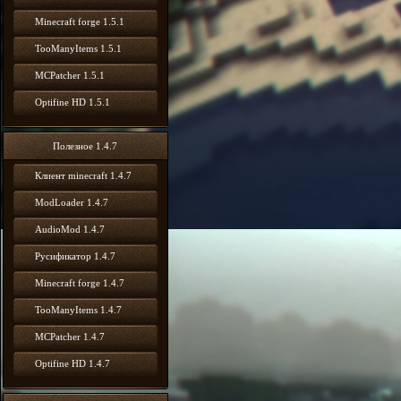
Minecraft forge 1.5.1
TooManyItems 1.5.1
MCPatcher 1.5.1
Optifine HD 1.5.1
Полезное 1.4.7
Клиент minecraft 1.4.7
ModLoader 1.4.7
AudioMod 1.4.7
Русификатор 1.4.7
Minecraft forge 1.4.7
TooManyItems 1.4.7
MCPatcher 1.4.7
Optifine HD 1.4.7