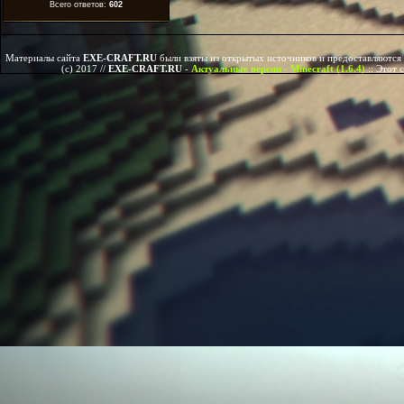
Всего ответов:
602
Материалы сайта
EXE-CRAFT.RU
были взяты из открытых источников и предоставляются 
(c) 2017 //
EXE-CRAFT.RU
-
Актуальные версии - Minecraft (1.6.4)
::
Этот 