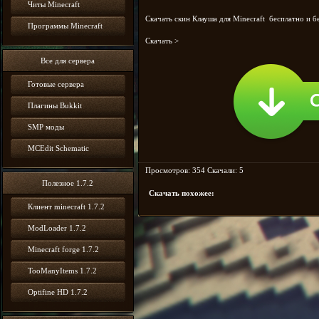
Читы Minecraft
Скачать скин Клауша
для Minecraft бесплатно и б
Программы Minecraft
Скачать >
Все для сервера
Готовые сервера
Плагины Bukkit
SMP моды
MCEdit Schematic
Просмотров: 354 Скачали: 5
Полезное 1.7.2
Скачать похожее:
Клиент minecraft 1.7.2
ModLoader 1.7.2
Minecraft forge 1.7.2
TooManyItems 1.7.2
Optifine HD 1.7.2