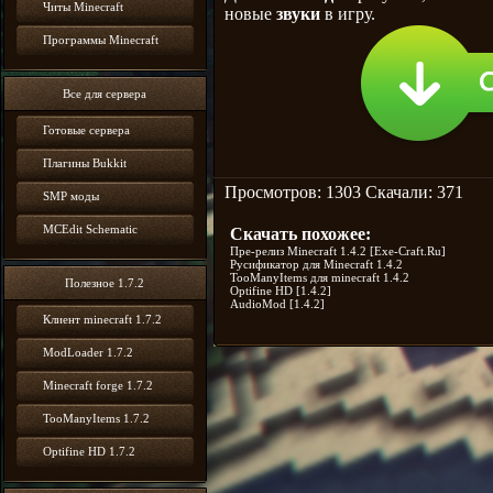
Идет
Читы Minecraft
новые
звуки
в игру.
загрузка...
осталось
Программы Minecraft
сек.
Все для сервера
Готовые сервера
Плагины Bukkit
Просмотров: 1303 Скачали: 371
SMP моды
MCEdit Schematic
Скачать похожее:
Пре-релиз Minecraft 1.4.2 [Exe-Craft.Ru]
Русификатор для Minecraft 1.4.2
TooManyItems для minecraft 1.4.2
Полезное 1.7.2
Optifine HD [1.4.2]
AudioMod [1.4.2]
Клиент minecraft 1.7.2
ModLoader 1.7.2
Minecraft forge 1.7.2
TooManyItems 1.7.2
Optifine HD 1.7.2