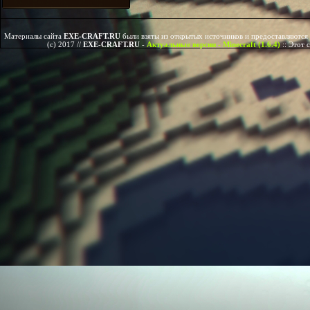
Материалы сайта
EXE-CRAFT.RU
были взяты из открытых источников и предоставляются 
(c) 2017 //
EXE-CRAFT.RU
-
Актуальные версии - Minecraft (1.6.4)
::
Этот 