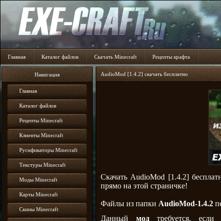
Главная
Каталог файлов
Скачать Minecraft
Рецепты крафта
AudioMod [1.4.2] скачать бесплатно
Навигация
Главная
Каталог файлов
Рецепты Minecraft
Клиенты Minecraft
Русификаторы Minecraft
Текстуры Minecraft
Скачать AudioMod [1.4.2] беспла
Моды Minecraft
прямо на этой страничке!
Карты Minecraft
Файлы из папки
AudioMod-1.4.2
п
Скины Minecraft
Закрыть
рекламу
Данный
мод
требуется, если