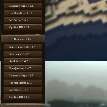
Minecraft forge 1.5.1
TooManyItems 1.5.1
MCPatcher 1.5.1
Optifine HD 1.5.1
Полезное 1.4.7
Клиент minecraft 1.4.7
ModLoader 1.4.7
AudioMod 1.4.7
Русификатор 1.4.7
Minecraft forge 1.4.7
TooManyItems 1.4.7
MCPatcher 1.4.7
Optifine HD 1.4.7