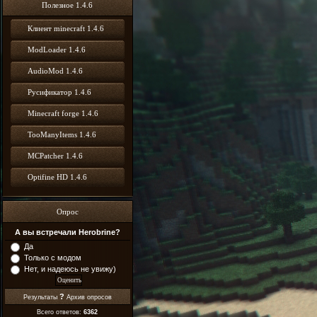
Полезное 1.4.6
Клиент minecraft 1.4.6
ModLoader 1.4.6
AudioMod 1.4.6
Русификатор 1.4.6
Minecraft forge 1.4.6
TooManyItems 1.4.6
MCPatcher 1.4.6
Optifine HD 1.4.6
Опрос
А вы встречали Herobrine?
Да
Только с модом
Нет, и надеюсь не увижу)
?
Результаты
Архив опросов
Всего ответов:
6362