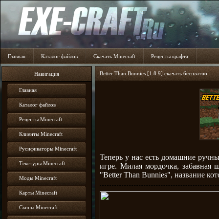
Главная
Каталог файлов
Скачать Minecraft
Рецепты крафта
Better Than Bunnies [1.8.9] скачать бесплатно
Навигация
Главная
Каталог файлов
Рецепты Minecraft
Клиенты Minecraft
Русификаторы Minecraft
Теперь у нас есть домашние ручны
Текстуры Minecraft
игре. Милая мордочка, забавная 
"Better Than Bunnies", название ко
Моды Minecraft
Карты Minecraft
Скины Minecraft