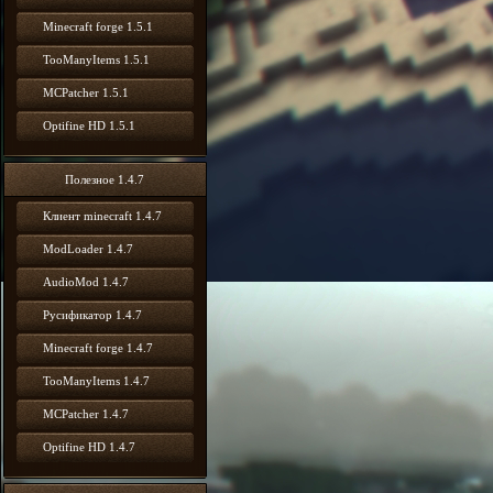
Minecraft forge 1.5.1
TooManyItems 1.5.1
MCPatcher 1.5.1
Optifine HD 1.5.1
Полезное 1.4.7
Клиент minecraft 1.4.7
ModLoader 1.4.7
AudioMod 1.4.7
Русификатор 1.4.7
Minecraft forge 1.4.7
TooManyItems 1.4.7
MCPatcher 1.4.7
Optifine HD 1.4.7