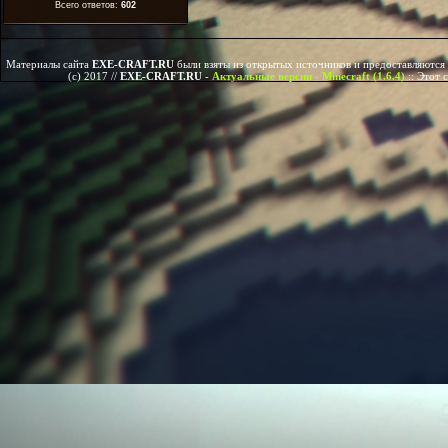
Всего ответов:
602
Материалы сайта
EXE-CRAFT.RU
были взяты из открытых источников и предоставляются 
(c) 2017 //
EXE-CRAFT.RU
-
Актуальные версии - Minecraft (1.6.4)
::
Этот 