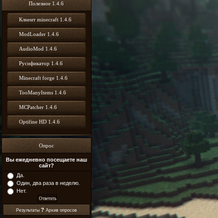
Полезное 1.4.6
Клиент minecraft 1.4.6
ModLoader 1.4.6
AudioMod 1.4.6
Русификатор 1.4.6
Minecraft forge 1.4.6
TooManyItems 1.4.6
MCPatcher 1.4.6
Optifine HD 1.4.6
Опрос
Вы ежедневно посещаете наш
сайт?
Да.
Один, два раза в неделю.
Нет.
?
Результаты
Архив опросов