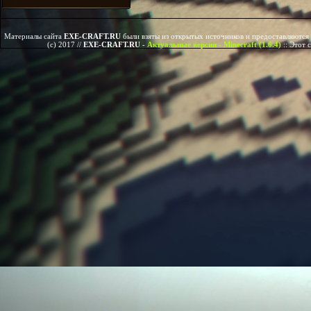
Материалы сайта
EXE-CRAFT.RU
были взяты из открытых источников и предоставляются 
(c) 2017 //
EXE-CRAFT.RU
-
Актуальные версии - Minecraft (1.6.4)
::
Этот 