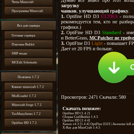
Думаю все знают про этот во
Читы Minecraft
загрузку
чанков
,
улучшающий графику
.
Программы Minecraft
1.
Optifine HD D3
ULTRA
- полна
рекомендуется тем, кто не разби
Все для сервера
графики.)
2.
OptiFine HD D3
Standard
- им
Готовые сервера
и BetterGrass,
MCPatcher не требуе
3.
OptiFine D3
Light
- повышает FP
Плагины Bukkit
Дает от 20 FPS и больше.
SMP моды
MCEdit Schematic
Полезное 1.7.2
Клиент minecraft 1.7.2
ModLoader 1.7.2
Просмотров: 2471 Скачали: 580
Minecraft forge 1.7.2
Скачать похожее:
Optifine HD [1.4.2]
TooManyItems 1.7.2
Сборка CraftBukkit 1.4.5
Optifine HD [1.4.4]
Optifine HD 1.7.2
Xenon v4.3 [1.4.4] OptiFine [GUI | Awesome kill au
X-Ray для MineCraft 1.4.5