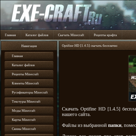
Главная
Каталог файлов
Скачать Minecraft
Рецепты крафта
Optifine HD [1.4.5] скачать бесплатно
Навигация
Главная
Каталог файлов
Рецепты Minecraft
Клиенты Minecraft
Русификаторы Minecraft
Текстуры Minecraft
Скачать Optifine HD [1.4.5] бесп
Моды Minecraft
нашего сайта.
Карты Minecraft
Файлы из выбранной
папки
, поме
Скины Minecraft