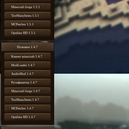
Minecraft forge 1.5.1
TooManyItems 1.5.1
MCPatcher 1.5.1
Optifine HD 1.5.1
Полезное 1.4.7
Клиент minecraft 1.4.7
ModLoader 1.4.7
AudioMod 1.4.7
Русификатор 1.4.7
Minecraft forge 1.4.7
TooManyItems 1.4.7
MCPatcher 1.4.7
Optifine HD 1.4.7