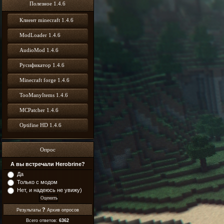
Полезное 1.4.6
Клиент minecraft 1.4.6
ModLoader 1.4.6
AudioMod 1.4.6
Русификатор 1.4.6
Minecraft forge 1.4.6
TooManyItems 1.4.6
MCPatcher 1.4.6
Optifine HD 1.4.6
Опрос
А вы встречали Herobrine?
Да
Только с модом
Нет, и надеюсь не увижу)
?
Результаты
Архив опросов
Всего ответов:
6362