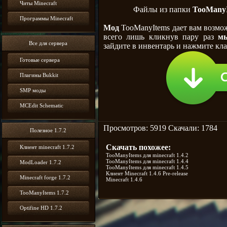
Читы Minecraft
Файлы из папки
TooManyI
Программы Minecraft
Мод
TooManyItems дает вам возм
всего лишь кликнув пару раз
м
Все для сервера
зайдите в инвентарь и нажмите кл
Готовые сервера
Плагины Bukkit
SMP моды
MCEdit Schematic
Просмотров: 5919 Скачали: 1784
Полезное 1.7.2
Скачать похожее:
Клиент minecraft 1.7.2
TooManyItems для minecraft 1.4.2
TooManyItems для minecraft 1.4.4
ModLoader 1.7.2
TooManyItems для minecraft 1.4.5
Клиент Minecraft 1.4.6 Pre-release
Minecraft forge 1.7.2
Minecraft 1.4.6
TooManyItems 1.7.2
Optifine HD 1.7.2