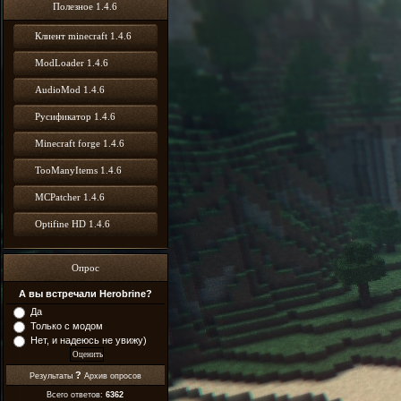
Полезное 1.4.6
Клиент minecraft 1.4.6
ModLoader 1.4.6
AudioMod 1.4.6
Русификатор 1.4.6
Minecraft forge 1.4.6
TooManyItems 1.4.6
MCPatcher 1.4.6
Optifine HD 1.4.6
Опрос
А вы встречали Herobrine?
Да
Только с модом
Нет, и надеюсь не увижу)
?
Результаты
Архив опросов
Всего ответов:
6362