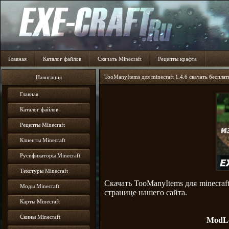
Главная
Каталог файлов
Скачать Minecraft
Рецепты крафта
TooManyItems для minecraft 1.4.6 скачать бесплат
Навигация
Главная
Каталог файлов
Рецепты Minecraft
Клиенты Minecraft
Русификаторы Minecraft
Текстуры Minecraft
Скачать TooManyItems для minecraf
Моды Minecraft
странице нашего сайта.
Карты Minecraft
Скины Minecraft
ModLo