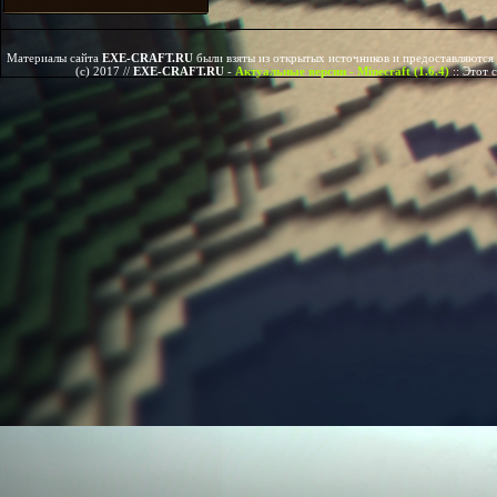
Материалы сайта
EXE-CRAFT.RU
были взяты из открытых источников и предоставляются 
(c) 2017 //
EXE-CRAFT.RU
-
Актуальные версии - Minecraft (1.6.4)
::
Этот 