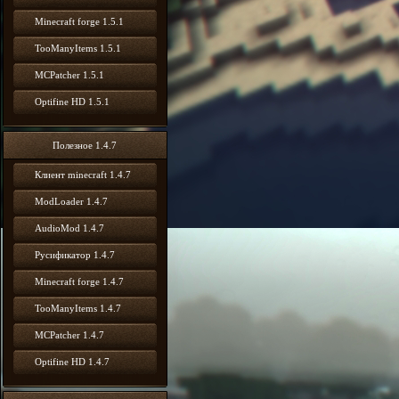
Minecraft forge 1.5.1
TooManyItems 1.5.1
MCPatcher 1.5.1
Optifine HD 1.5.1
Полезное 1.4.7
Клиент minecraft 1.4.7
ModLoader 1.4.7
AudioMod 1.4.7
Русификатор 1.4.7
Minecraft forge 1.4.7
TooManyItems 1.4.7
MCPatcher 1.4.7
Optifine HD 1.4.7