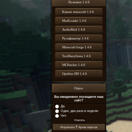
Полезное 1.4.6
Клиент minecraft 1.4.6
ModLoader 1.4.6
AudioMod 1.4.6
Русификатор 1.4.6
Minecraft forge 1.4.6
TooManyItems 1.4.6
MCPatcher 1.4.6
Optifine HD 1.4.6
Опрос
Вы ежедневно посещаете наш
сайт?
Да.
Один, два раза в неделю.
Нет.
?
Результаты
Архив опросов