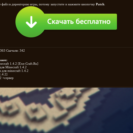
e
файл в директорию игры, потому запустите и нажмите кнопочку
Patch
.
363 Скачали: 342
ожее:
ecraft 1.4.2 [Exe-Craft.Ru]
ля Minecraft 1.4.2
для minecraft 1.4.2
1.4.2]
.2 +сервер