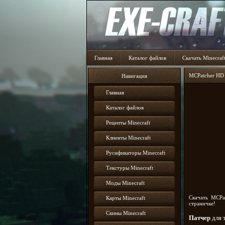
Главная
Каталог файлов
Скачать Minecraf
MCPatcher HD 
Навигация
Главная
Каталог файлов
Рецепты Minecraft
Клиенты Minecraft
Русификаторы Minecraft
Текстуры Minecraft
Моды Minecraft
Скачать MCPa
Карты Minecraft
страничке!
Скины Minecraft
Патчер
для 