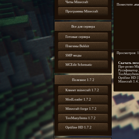
Читы Minecraft
Поместите
.ex
Программы Minecraft
Все для сервера
Готовые сервера
Плагины Bukkit
Просмотров: 1
SMP моды
Скачать пох
MCEdit Schematic
Пре-релиз Min
Русификатор д
TooManyItems 
Optifine HD [
Полезное 1.7.2
Minecraft 1.4
Клиент minecraft 1.7.2
ModLoader 1.7.2
Minecraft forge 1.7.2
TooManyItems 1.7.2
Optifine HD 1.7.2