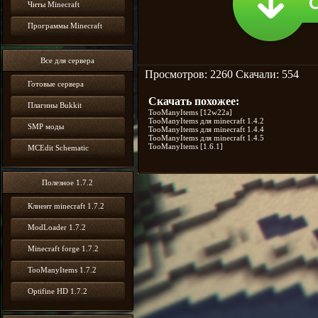
Читы Minecraft
Программы Minecraft
Все для сервера
Просмотров: 2260 Скачали: 554
Готовые сервера
Скачать похожее:
Плагины Bukkit
TooManyItems [12w22a]
TooManyItems для minecraft 1.4.2
SMP моды
TooManyItems для minecraft 1.4.4
TooManyItems для minecraft 1.4.5
TooManyItems [1.6.1]
MCEdit Schematic
Полезное 1.7.2
Клиент minecraft 1.7.2
ModLoader 1.7.2
Minecraft forge 1.7.2
TooManyItems 1.7.2
Optifine HD 1.7.2