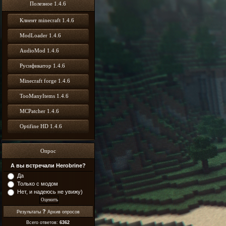
Полезное 1.4.6
Клиент minecraft 1.4.6
ModLoader 1.4.6
AudioMod 1.4.6
Русификатор 1.4.6
Minecraft forge 1.4.6
TooManyItems 1.4.6
MCPatcher 1.4.6
Optifine HD 1.4.6
Опрос
А вы встречали Herobrine?
Да
Только с модом
Нет, и надеюсь не увижу)
?
Результаты
Архив опросов
Всего ответов:
6362