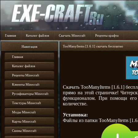
Главная
Каталог файлов
Скачать Minecraft
Рецепты крафта
TooManyItems [1.6.1] скачать бесплатно
Навигация
Главная
Каталог файлов
Рецепты Minecraft
Клиенты Minecraft
Скачать TooManyItems [1.6.1] бесп
прямо на этой страничке! Читерск
Русификаторы Minecraft
функционалом. При помощи его
количестве.
Текстуры Minecraft
Моды Minecraft
Установка:
Файлы из папки TooManyItems [1.6.1
Карты Minecraft
Скины Minecraft