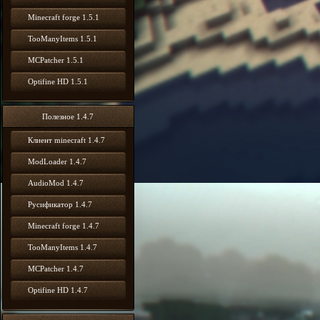
Minecraft forge 1.5.1
TooManyItems 1.5.1
MCPatcher 1.5.1
Optifine HD 1.5.1
Полезное 1.4.7
Клиент minecraft 1.4.7
ModLoader 1.4.7
AudioMod 1.4.7
Русификатор 1.4.7
Minecraft forge 1.4.7
TooManyItems 1.4.7
MCPatcher 1.4.7
Optifine HD 1.4.7