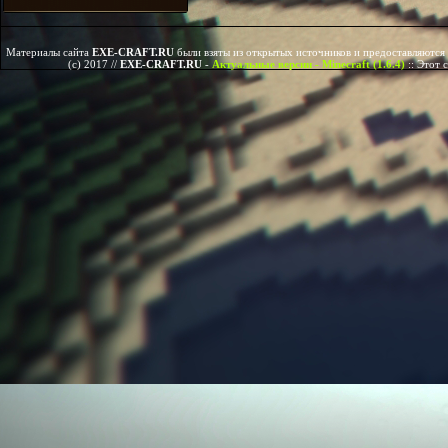
Материалы сайта
EXE-CRAFT.RU
были взяты из открытых источников и предоставляются 
(c) 2017 //
EXE-CRAFT.RU
-
Актуальные версии - Minecraft (1.6.4)
::
Этот 