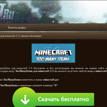
t
Рецепты крафта
ля minecraft 1.5 скачать бесплатно
anyItems для minecraft 1.5 бесплатно и без регистрации вы можете на нашем сайте 
агодаря моду
TooManyItems для minecraft 1.5
вы можете получить любую вещь в
minecraft
пки
TooManyItems
поместить в папку
minecraft.jar
и
TooManyItems
в инвентаре нажмите клавишу "
О
"