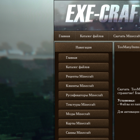
Главная
Каталог файлов
Скачать Minecraf
TooManyItems д
Навигация
Главная
Каталог файлов
Рецепты Minecraft
Клиенты Minecraft
Скачать TooM
страничке! Бл
Русификаторы Minecraft
Установка:
- Файлы из па
Текстуры Minecraft
Для активаци
Моды Minecraft
Карты Minecraft
Скины Minecraft