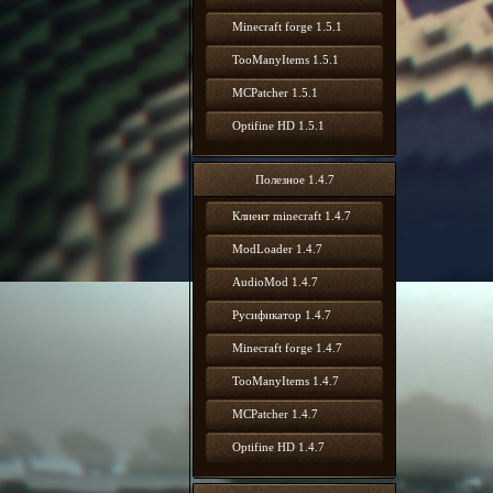
Minecraft forge 1.5.1
TooManyItems 1.5.1
MCPatcher 1.5.1
Optifine HD 1.5.1
Полезное 1.4.7
Клиент minecraft 1.4.7
ModLoader 1.4.7
AudioMod 1.4.7
Русификатор 1.4.7
Minecraft forge 1.4.7
TooManyItems 1.4.7
MCPatcher 1.4.7
Optifine HD 1.4.7