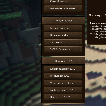
Читы Minecraft
Программы Minecraft
Просмотров: 3
Все для сервера
Скачать пох
TooManyItems 
Готовые сервера
TooManyItems 
TooManyItems 
TooManyItems 
Плагины Bukkit
TooManyItems 
SMP моды
MCEdit Schematic
Полезное 1.7.2
Клиент minecraft 1.7.2
ModLoader 1.7.2
Minecraft forge 1.7.2
TooManyItems 1.7.2
Optifine HD 1.7.2