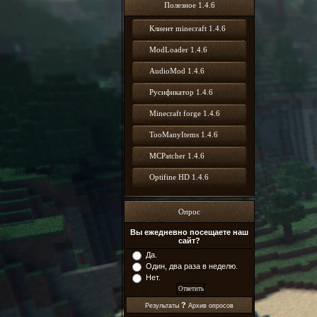
Полезное 1.4.6
Клиент minecraft 1.4.6
ModLoader 1.4.6
AudioMod 1.4.6
Русификатор 1.4.6
Minecraft forge 1.4.6
TooManyItems 1.4.6
MCPatcher 1.4.6
Optifine HD 1.4.6
Опрос
Вы ежедневно посещаете наш
сайт?
Да.
Один, два раза в неделю.
Нет.
?
Результаты
Архив опросов